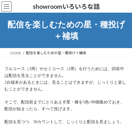
コ
ナ
showroomいろいろな話
ン
ビ
テ
ゲ
ン
ー
配信を楽しむための星・種投げ
ツ
シ
へ
ョ
＋補填
ス
ン
キ
に
ッ
移
HOME
配信を楽しむための星・種投げ＋補填
プ
動
フルコース（3周）やセミコース（2周）を行うためには、回収中
は配信を見ることができません。
2台端末があるときには、見ることはできますが、じっくりと楽し
むことができません。
そこで、配信前までにとりあえず星・種を5色×99個集めておき、
配信が始まったら、すべて投げます。
配信を見つつ、50カウントして、じっくりと配信を見ましょう。