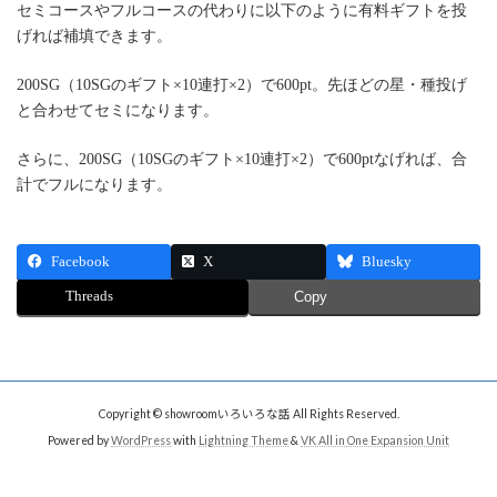
セミコースやフルコースの代わりに以下のように有料ギフトを投
げれば補填できます。
200SG（10SGのギフト×10連打×2）で600pt。先ほどの星・種投げ
と合わせてセミになります。
さらに、200SG（10SGのギフト×10連打×2）で600ptなげれば、合
計でフルになります。
Facebook
X
Bluesky
Threads
Copy
Copyright © showroomいろいろな話 All Rights Reserved.
Powered by
WordPress
with
Lightning Theme
&
VK All in One Expansion Unit