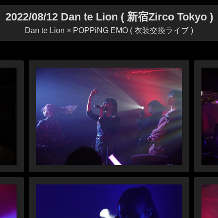
2022/08/12 Dan te Lion ( 新宿Zirco Tokyo )
Dan te Lion × POPPiNG EMO ( 衣装交換ライブ )