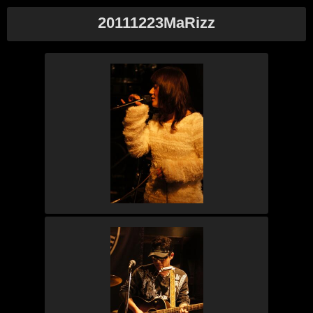
20111223MaRizz